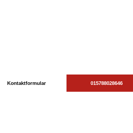
kostenlose Autoan
oderstorf beauftra
äglich von 08:00 bis 20:00 Uhr für Sie erreichb
Kontaktformular
015788028646