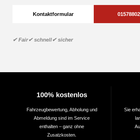
Kontaktformular
01578802
✔ Fair
✔ schnell
✔ sicher
100% kostenlos
Fahrzeugbewertung, Abholung und
Sie erh
Abmeldung sind im Service
la
enthalten – ganz ohne
Au
Zusatzkosten.