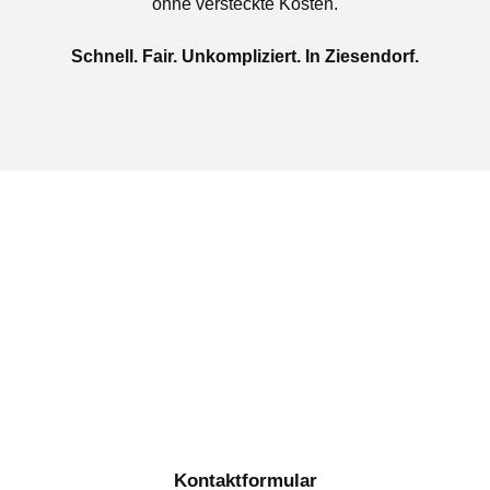
ohne versteckte Kosten.
Schnell. Fair. Unkompliziert. In Ziesendorf.
Jetzt kostenlose Autoankauf
in Ziesendorf beauftragen
Täglich von 08:00 bis 20:00 Uhr für Sie erreichbar
Kontaktformular