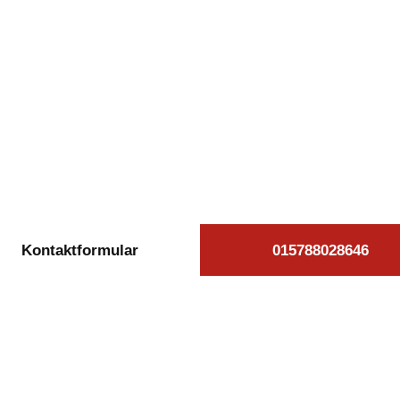
kostenlose Autoan
Warin beauftrage
äglich von 08:00 bis 20:00 Uhr für Sie erreichb
Kontaktformular
015788028646