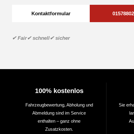
Kontaktformular
01578802
✔ Fair
✔ schnell
✔ sicher
100% kostenlos
Fahrzeugbewertung, Abholung und
Sie erh
Abmeldung sind im Service
la
enthalten – ganz ohne
Au
Zusatzkosten.