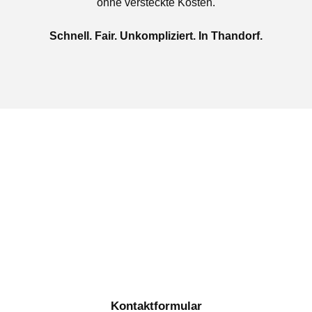
ohne versteckte Kosten.
Schnell. Fair. Unkompliziert. In Thandorf.
Jetzt kostenlose Autoankauf
in Thandorf beauftragen
Täglich von 08:00 bis 20:00 Uhr für Sie erreichbar
Kontaktformular