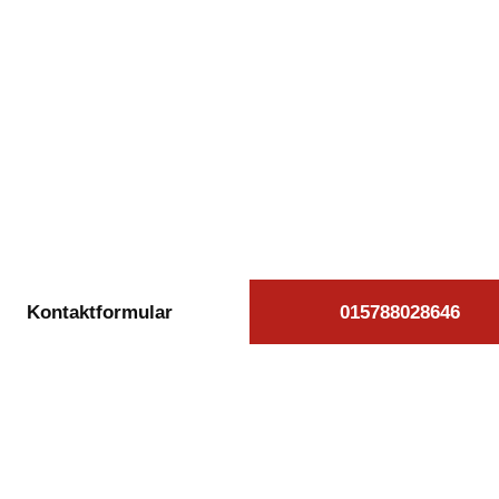
kostenlose Autoan
Passee beauftrage
äglich von 08:00 bis 20:00 Uhr für Sie erreichb
Kontaktformular
015788028646