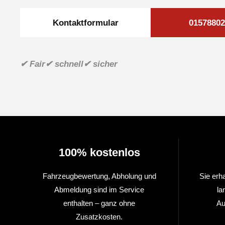
Kontaktformular
01578802
✔ Fair
✔ schnell
✔ sicher
100% kostenlos
Fahrzeugbewertung, Abholung und
Sie erh
Abmeldung sind im Service
la
enthalten – ganz ohne
Au
Zusatzkosten.