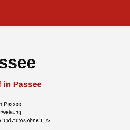
ssee
f in Passee
in Passee
erweisung
en und Autos ohne TÜV