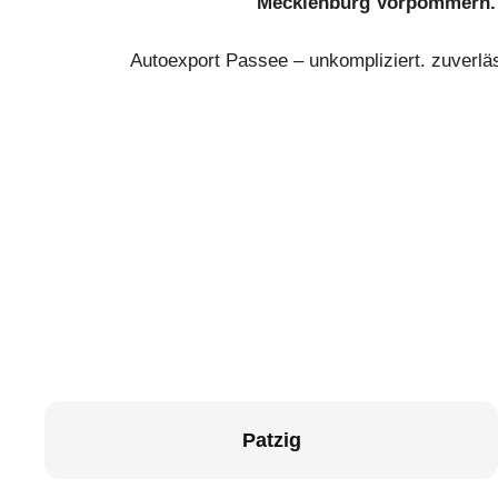
Mecklenburg Vorpommern.
Autoexport Passee – unkompliziert. zuverläs
Patzig