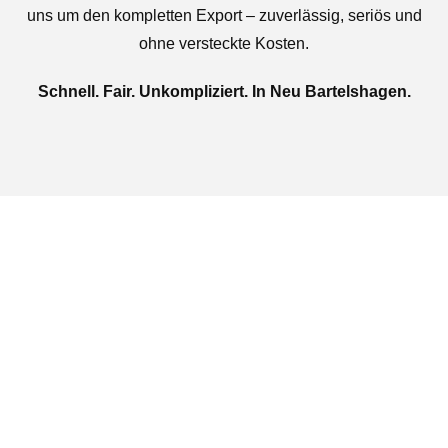
uns um den kompletten Export – zuverlässig, seriös und
ohne versteckte Kosten.
Schnell. Fair. Unkompliziert. In Neu Bartelshagen.
Jetzt kostenlose Autoankauf
in Neu Bartelshagen
beauftragen
Täglich von 08:00 bis 20:00 Uhr für Sie erreichbar