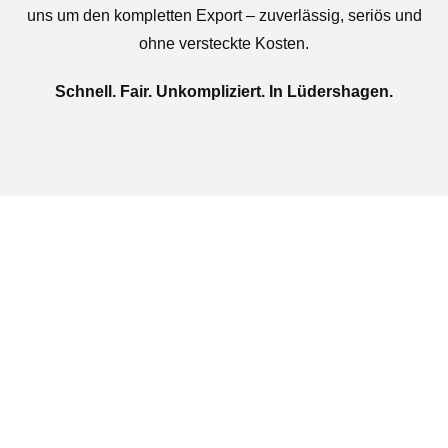
uns um den kompletten Export – zuverlässig, seriös und
ohne versteckte Kosten.
Schnell. Fair. Unkompliziert. In Lüdershagen.
Jetzt kostenlose Autoankauf
in Lüdershagen beauftragen
Täglich von 08:00 bis 20:00 Uhr für Sie erreichbar