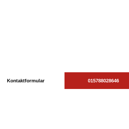
kostenlose Autoan
genshagen beauftr
äglich von 08:00 bis 20:00 Uhr für Sie erreichb
Kontaktformular
015788028646