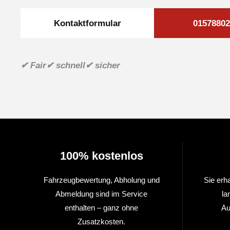
Kontaktformular
01578802
✔ Fair
✔ schnell
✔ sicher
100% kostenlos
Fahrzeugbewertung, Abholung und
Sie erh
Abmeldung sind im Service
la
enthalten – ganz ohne
Au
Zusatzkosten.