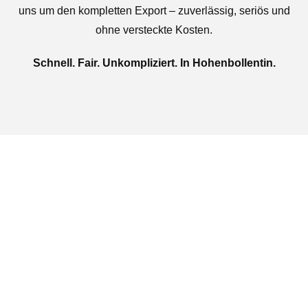
uns um den kompletten Export – zuverlässig, seriös und
ohne versteckte Kosten.
Schnell. Fair. Unkompliziert. In Hohenbollentin.
Jetzt kostenlose Autoankauf
in Hohenbollentin
beauftragen
Täglich von 08:00 bis 20:00 Uhr für Sie erreichbar