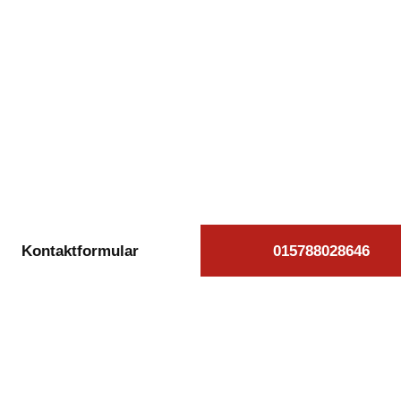
kostenlose Autoan
schvitz beauftra
äglich von 08:00 bis 20:00 Uhr für Sie erreichb
Kontaktformular
015788028646