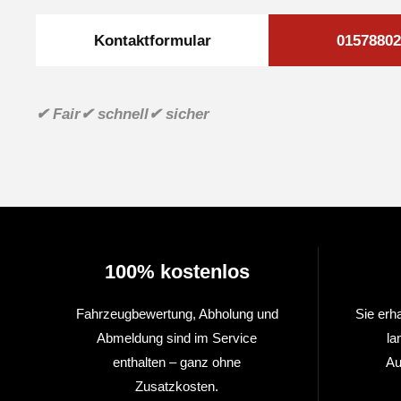
Kontaktformular
01578802
✔ Fair
✔ schnell
✔ sicher
100% kostenlos
Fahrzeugbewertung, Abholung und
Sie erh
Abmeldung sind im Service
la
enthalten – ganz ohne
Au
Zusatzkosten.