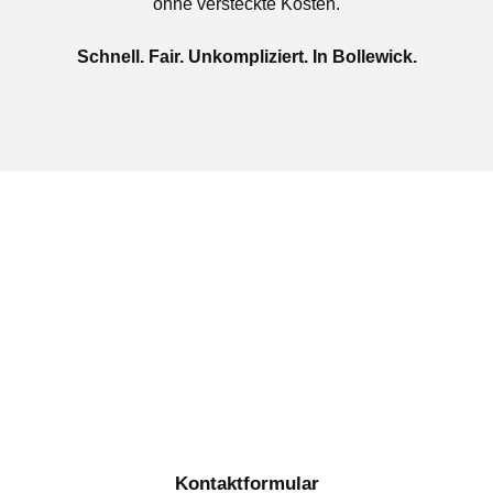
ohne versteckte Kosten.
Schnell. Fair. Unkompliziert. In Bollewick.
Jetzt kostenlose Autoankauf
in Bollewick beauftragen
Täglich von 08:00 bis 20:00 Uhr für Sie erreichbar
Kontaktformular