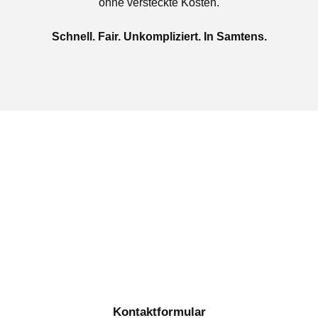
ohne versteckte Kosten.
Schnell. Fair. Unkompliziert. In Samtens.
Jetzt kostenlose Autoankauf
in Samtens beauftragen
Täglich von 08:00 bis 20:00 Uhr für Sie erreichbar
Kontaktformular